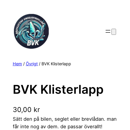
Hoppa
till
innehåll
Hem
/
Övrigt
/ BVK Klisterlapp
BVK Klisterlapp
30,00
kr
Sätt den på bilen, seglet eller brevlådan. man
får inte nog av dem. de passar överallt!