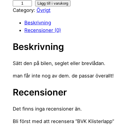
B
Lägg till i varukorg
Category:
Övrigt
V
K
Beskrivning
K
Recensioner (0)
l
i
Beskrivning
s
t
Sätt den på bilen, seglet eller brevlådan.
e
r
man får inte nog av dem. de passar överallt!
l
a
Recensioner
p
p
Det finns inga recensioner än.
m
ä
Bli först med att recensera ”BVK Klisterlapp”
n