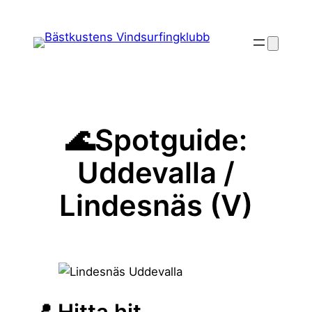
Hoppa
till
innehåll
🌊Spotguide:
Uddevalla /
Lindesnäs (V)
📍 Hitta hit