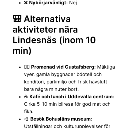
❌
Nybörjarvänligt:
Nej
🎒 Alternativa
aktiviteter nära
Lindesnäs (inom 10
min)
🚶‍♂️
Promenad vid Gustafsberg:
Mäktiga
vyer, gamla byggnader bdotell och
konditori, parkmiljö och frisk havsluft
bara några minuter bort.
☕
Kafé och lunch i Uddevalla centrum:
Cirka 5–10 min bilresa för god mat och
fika.
🎨
Besök Bohusläns museum:
Utställningar och kulturupplevelser för